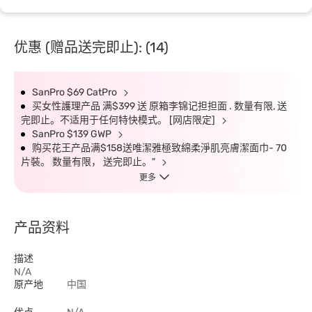
优惠 (赠品送完即止): (14)
SanPro $69 CatPro
买女性護理产品 满$399 送 原箱李锦记担担面 . 数量有限, 送
完即止。不适用于任何特快模式。 [网店限定]
SanPro $139 GWP
购买花王产品满$158送唯潔雅極致綿柔淨肌亮膚潔面巾- 70
片裝。 数量有限， 送完即止。"
更多
产品资料
描述
N/A
原产地
中国