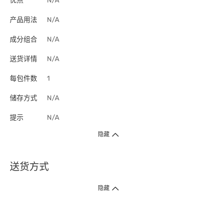
优点
N/A
产品用法
N/A
成分组合
N/A
送货详情
N/A
每包件数
1
储存方式
N/A
提示
N/A
隐藏
送货方式
1. 送货到府（受卫生署条例规管产品除外 ）
隐藏
订单总额淨值满$399免运费（商户直送产品除外），选取「特快送」并于早
上9点至下午7点下单，最快30分钟内送到​。
2. 门店取货（商户直送产品除外）