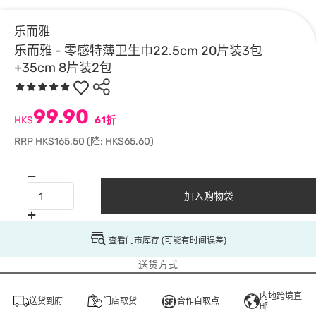
乐而雅
乐而雅 - 零感特薄卫生巾22.5cm 20片装3包
+35cm 8片装2包
99.90
HK$
61折
RRP
HK$165.50
(降: HK$65.60)
加入购物袋
查看门市库存 (可能有时间误差)
送货方式
内地跨境直
送货到府
门店取货
合作自取点
邮