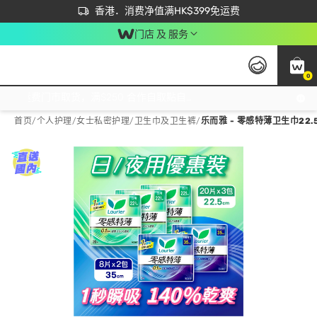
首次APP下单买满$450 输入 NEWAPP 即减$50
立即成为易赏钱会员尽享独家优惠
香港．消费净值满HK$399免运费
门店 及 服务
0
免运费门市取货，满$250 合作自取點自取免运费，净额消费满$399，免费送货上门！
首页
/
个人护理
/
女士私密护理
/
卫生巾及卫生裤
/
乐而雅 - 零感特薄卫生巾22.5