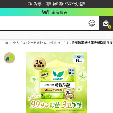
首次APP下单买满$450 输入 NEWAPP 即减$50
立即成为易赏钱会员尽享独家优惠
香港．消费净值满HK$399免运费
门店 及 服务
0
免运费门市取货，满$250 合作自取點自取免运费，净额消费满$399，免费送货上门！
首页
/
个人护理
/
女士私密护理
/
卫生巾及卫生裤
/
乐而雅零感特薄清新抑菌日夜用