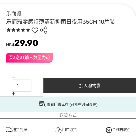
乐而雅
乐而雅零感特薄清新抑菌日夜用35CM 10片装
29.90
HK$
买3送3 (输入数量为6)
加入购物袋
查看门市库存 (可能有时间误差)
送货方式
送货到府
门店取货
合作自取点