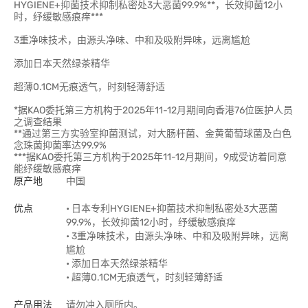
HYGIENE+抑菌技术抑制私密处3大恶菌99.9%**，长效抑菌12小
时，纾缓敏感痕痒***
3重净味技术，由源头净味、中和及吸附异味，远离尴尬
添加日本天然绿茶精华
超薄0.1CM无痕透气，时刻轻薄舒适
*据KAO委托第三方机构于2025年11-12月期间向香港76位医护人员
之调查结果
**通过第三方实验室抑菌测试，对大肠杆菌、金黄葡萄球菌及白色
念珠菌抑菌率达99.9%
***据KAO委托第三方机构于2025年11-12月期间，9成受访着同意
能纾缓敏感痕痒
原产地
中国
优点
• 日本专利HYGIENE+抑菌技术抑制私密处3大恶菌
99.9%，长效抑菌12小时，纾缓敏感痕痒
• 3重净味技术，由源头净味、中和及吸附异味，远离
尴尬
• 添加日本天然绿茶精华
• 超薄0.1CM无痕透气，时刻轻薄舒适
产品用法
请勿冲入厕所内。