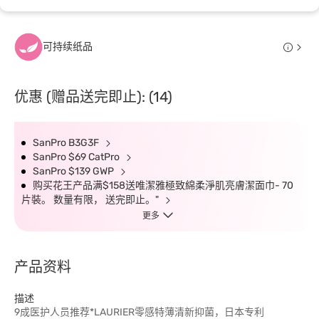
可持续纸品
优惠 (赠品送完即止): (14)
SanPro B3G3F
SanPro $69 CatPro
SanPro $139 GWP
购买花王产品满$158送唯潔雅極致綿柔淨肌亮膚潔面巾- 70
片裝。 数量有限， 送完即止。"
更多
产品资料
描述
9成医护人员推荐*LAURIER零感特薄清新抑菌，日本专利