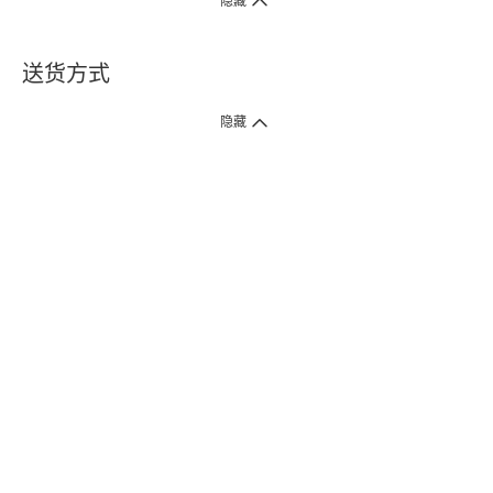
隐藏
送货方式
1. 送货到府（受卫生署条例规管产品除外 ）
隐藏
订单总额淨值满$399免运费（商户直送产品除外），选取「特快送」并于早
上9点至下午7点下单，最快30分钟内送到​。
2. 门店取货（商户直送产品除外）
超过160间门市满$50免费店取，选取「特快门店取货」最快30分钟可取货。
3. 顺丰智能柜（受卫生署条例规管或商户直送产品除外）
买满$250免费顺丰智能柜自提点自取，服务范围包括香港岛、九龙、新界、
各大小屋邨、屋苑商场等。
4.内地跨境直邮
订单总净值满$500免运费。