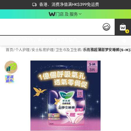
首次APP下单买满$450 输入 NEWAPP 即减$50
立即成为易赏钱会员尽享独家优惠
香港．消费净值满HK$399免运费
门店 及 服务
0
免运费门市取货，满$250 合作自取點自取免运费，净额消费满$399，免费送货上门！
首页
/
个人护理
/
女士私密护理
/
卫生巾及卫生裤
/
乐而雅超薄甜梦安睡裤(S-M)