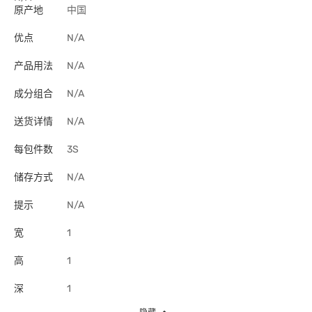
原产地
中国
优点
N/A
产品用法
N/A
成分组合
N/A
送货详情
N/A
每包件数
3S
储存方式
N/A
提示
N/A
宽
1
高
1
深
1