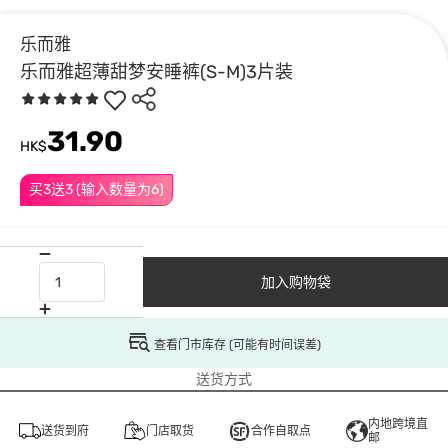
乐而雅
乐而雅超薄甜梦安睡裤(S-M)3片装
31.90
HK$
买3送3 (输入数量为6)
加入购物袋
查看门市库存 (可能有时间误差)
送货方式
内地跨境直
送货到府
门店取货
合作自取点
邮