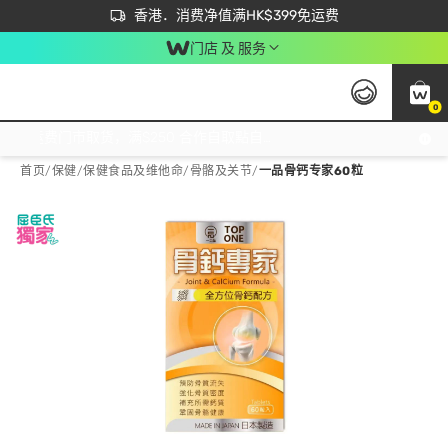
首次APP下单买满$450 输入 NEWAPP 即减$50
立即成为易赏钱会员尽享独家优惠
香港．消费净值满HK$399免运费
门店 及 服务
0
免运费门市取货，满$250 合作自取點自取免运费，净额消费满$399，免费送货上门！
首页
/
保健
/
保健食品及维他命
/
骨骼及关节
/
一品骨钙专家60粒