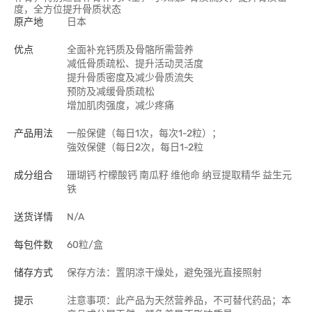
度，全方位提升骨质状态
原产地
日本
优点
全面补充钙质及骨骼所需营养
减低骨质疏松、提升活动灵活度
提升骨质密度及减少骨质流失
预防及减缓骨质疏松
增加肌肉强度，减少疼痛
产品用法
一般保健（每日1次，每次1-2粒）；
強效保健（每日2次，每日1-2粒
成分组合
珊瑚钙 柠檬酸钙 南瓜籽 维他命 纳豆提取精华 益生元
铁
送货详情
N/A
每包件数
60粒/盒
储存方式
保存方法：置阴凉干燥处，避免强光直接照射
提示
注意事项：此产品为天然营养品，不可替代药品；本