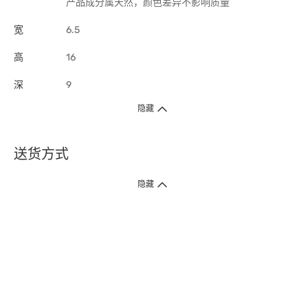
产品成分属天然，颜色差异不影响质量
宽
6.5
高
16
深
9
隐藏
送货方式
1. 送货到府（受卫生署条例规管产品除外 ）
隐藏
订单总额淨值满$399免运费（商户直送产品除外），选取「特快送」并于早
上9点至下午7点下单，最快30分钟内送到​。
2. 门店取货（商户直送产品除外）
超过160间门市满$50免费店取，选取「特快门店取货」最快30分钟可取货。
3. 顺丰智能柜（受卫生署条例规管或商户直送产品除外）
买满$250免费顺丰智能柜自提点自取，服务范围包括香港岛、九龙、新界、
各大小屋邨、屋苑商场等。
4.内地跨境直邮
订单总净值满$500免运费。