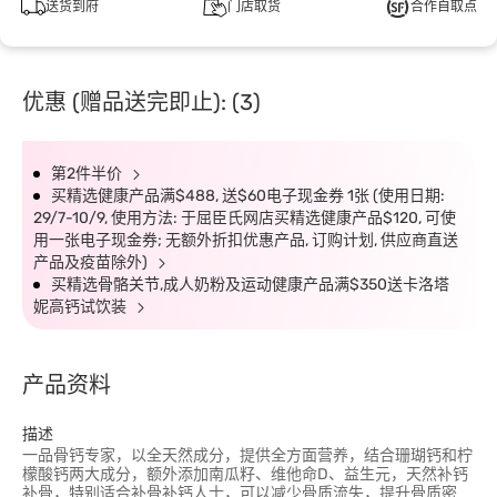
送货到府
门店取货
合作自取点
优惠 (赠品送完即止): (3)
第2件半价
买精选健康产品满$488, 送$60电子现金券 1张 (使用日期:
29/7-10/9, 使用方法: 于屈臣氏网店买精选健康产品$120, 可使
用一张电子现金券; 无额外折扣优惠产品, 订购计划, 供应商直送
产品及疫苗除外)
买精选骨骼关节,成人奶粉及运动健康产品满$350送卡洛塔
妮高钙试饮装
产品资料
描述
一品骨钙专家，以全天然成分，提供全方面营养，结合珊瑚钙和柠
檬酸钙两大成分，额外添加南瓜籽、维他命D、益生元，天然补钙
补骨，特别适合补骨补钙人士，可以减少骨质流失，提升骨质密